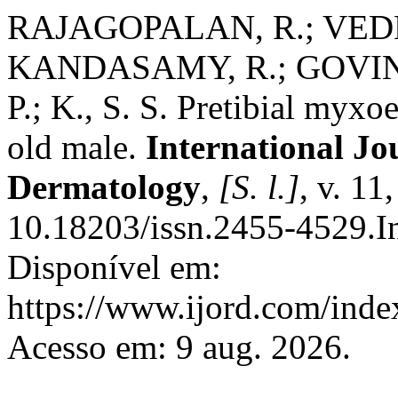
RAJAGOPALAN, R.; VE
KANDASAMY, R.; GOVIN
P.; K., S. S. Pretibial myxo
old male.
International Jo
Dermatology
,
[S. l.]
, v. 11
10.18203/issn.2455-4529.
Disponível em:
https://www.ijord.com/index
Acesso em: 9 aug. 2026.